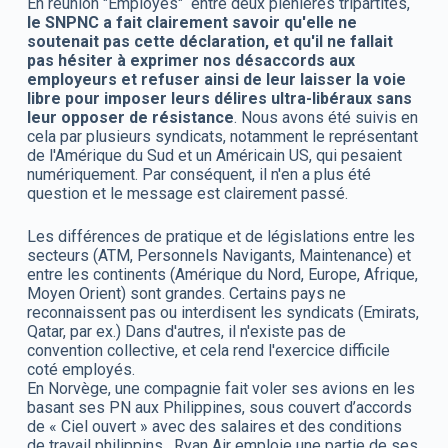
En réunion "Employés" entre deux plénières tripartites,
le SNPNC a fait clairement savoir qu'elle ne
soutenait pas cette déclaration, et qu'il ne fallait
pas hésiter à exprimer nos désaccords aux
employeurs et refuser ainsi de leur laisser la voie
libre pour imposer leurs délires ultra-libéraux sans
leur opposer de résistance
. Nous avons été suivis en
cela par plusieurs syndicats, notamment le représentant
de l'Amérique du Sud et un Américain US, qui pesaient
numériquement. Par conséquent, il n'en a plus été
question et le message est clairement passé.
Les différences de pratique et de législations entre les
secteurs (ATM, Personnels Navigants, Maintenance) et
entre les continents (Amérique du Nord, Europe, Afrique,
Moyen Orient) sont grandes. Certains pays ne
reconnaissent pas ou interdisent les syndicats (Emirats,
Qatar, par ex.) Dans d'autres, il n'existe pas de
convention collective, et cela rend l'exercice difficile
coté employés.
En Norvège, une compagnie fait voler ses avions en les
basant ses PN aux Philippines, sous couvert d’accords
de « Ciel ouvert » avec des salaires et des conditions
de travail philippins. Ryan Air emploie une partie de ses