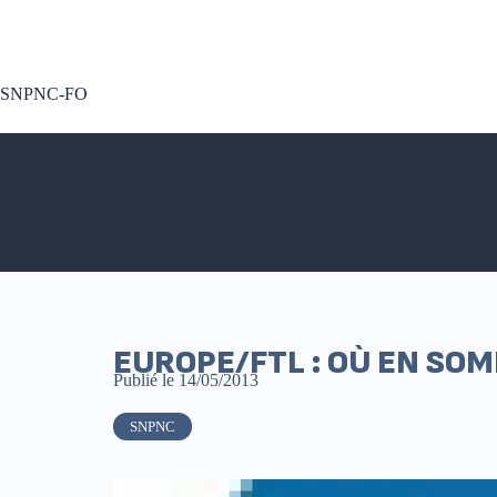
A voté !
SNPNC-FO
EUROPE/FTL : OÙ EN SO
Publié le
14/05/2013
SNPNC