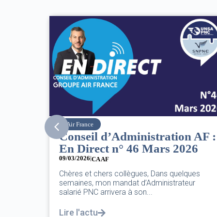
SNPNC
tion AF :
8 mars : journée
s 2026
internationale des droits d
femmes
07/03/2026
 quelques
trateur
DANS L’AÉRIEN COMME AILLEURS, CE N
PAS UNE FÊTE,C’EST UNE JOURNÉE DE 
POUR L’ÉGALITÉ...