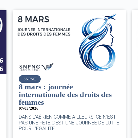
Air France
Le Conseil d’administration
es
du groupe AF : Qui, Quoi,
Comment ?
06/03/2026
|
CA AF
’EST
Le Conseil, ce sont 11 personnes, il se réunit
LUTTE
au moins une fois chaque trimestre...