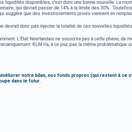
os liquidités disponibles, c’est donc une bonne nouvelle. La monté
ire, qui devrait passer de 14% à la limite des 30%. Toutefois, l
e qui suggère que des investissements privés viennent en rempla
ne devrait donc pas injecter la totalité de ces nouvelles liquidité
amment. L’État Néerlandais ne souscrira pas à cette phase, de m
nc mécaniquement. KLM n’a, à ce jour, pas la même problématique s
méliorer notre bilan, nos fonds propres (qui restent à ce s
oupe dans le futur.