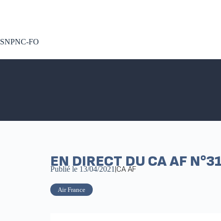
A voté !
SNPNC-FO
EN DIRECT DU CA AF N°31
Publié le
13/04/2021
|
CA AF
Air France