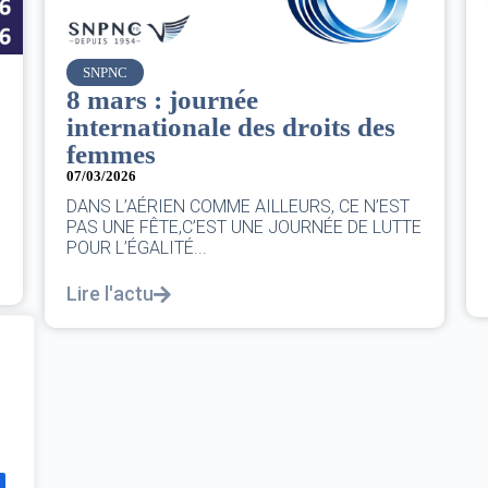
Air France
Le Conseil d’administration
du groupe AF : Qui, Quoi,
Comment ?
06/03/2026
|
CA AF
Le Conseil, ce sont 11 personnes, il se réunit
au moins une fois chaque trimestre...
Lire l'actu