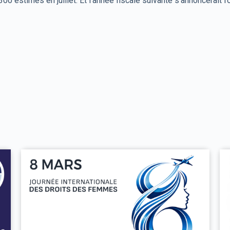
300 estimés en juillet. Et l’année fiscale suivante s’annoncerait f