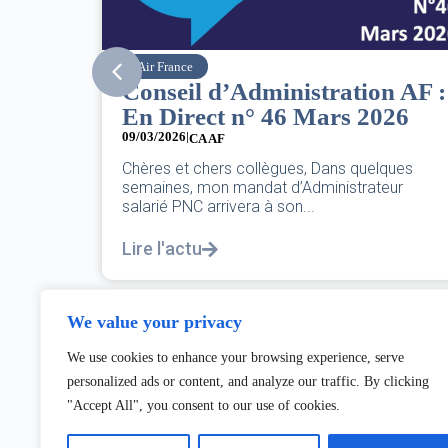
SNPNC
n AF :
8 mars : journée
26
internationale des droits des
femmes
07/03/2026
ques
eur
DANS L’AÉRIEN COMME AILLEURS, CE N’EST
PAS UNE FÊTE,C’EST UNE JOURNÉE DE LUTTE
POUR L’ÉGALITÉ...
Lire l'actu
We value your privacy
We use cookies to enhance your browsing experience, serve
personalized ads or content, and analyze our traffic. By clicking
"Accept All", you consent to our use of cookies.