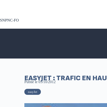
A voté !
SNPNC-FO
EASYJET : TRAFIC EN HA
Publié le
05/10/2012
easyJet