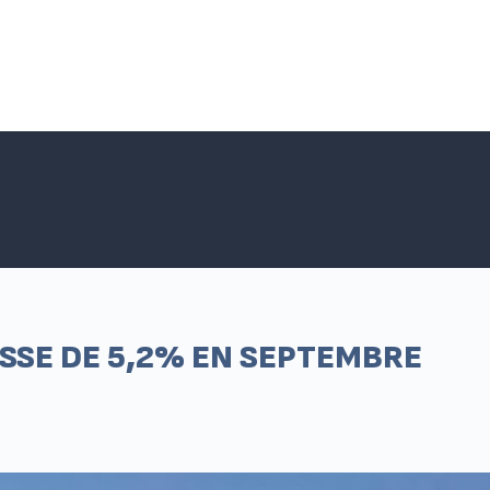
Accueil SNPNC-FO
ACTUALITÉS DU SNPNC-FO
Adhé
USSE DE 5,2% EN SEPTEMBRE