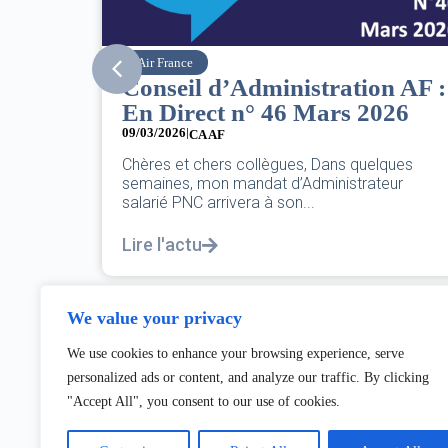
SNPNC
n AF :
8 mars : journée
026
internationale des droits des
femmes
07/03/2026
lques
eur
DANS L’AÉRIEN COMME AILLEURS, CE N’EST
PAS UNE FÊTE,C’EST UNE JOURNÉE DE LUTT
POUR L’ÉGALITÉ...
Lire l'actu
We value your privacy
We use cookies to enhance your browsing experience, serve
personalized ads or content, and analyze our traffic. By clicking
"Accept All", you consent to our use of cookies.