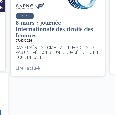
Air France
Le Conseil d’administration
du groupe AF : Qui, Quoi,
Comment ?
06/03/2026
|
CA AF
Le Conseil, ce sont 11 personnes, il se réunit
E
au moins une fois chaque trimestre...
Lire l'actu