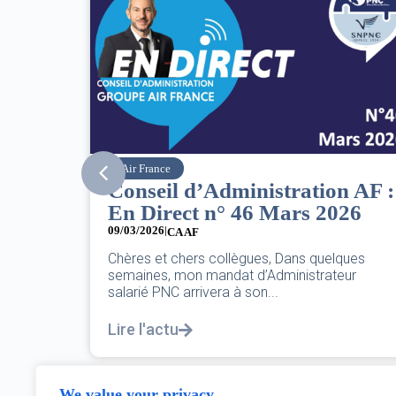
SNPNC
n AF :
8 mars : journée
026
internationale des droits des
femmes
07/03/2026
ques
eur
DANS L’AÉRIEN COMME AILLEURS, CE N’EST
PAS UNE FÊTE,C’EST UNE JOURNÉE DE LUTT
POUR L’ÉGALITÉ...
Lire l'actu
We value your privacy