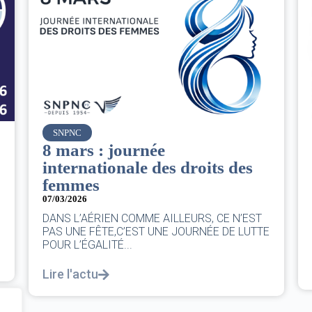
Air France
Le Conseil d’administration
du groupe AF : Qui, Quoi,
Comment ?
06/03/2026
|
CA AF
Le Conseil, ce sont 11 personnes, il se réunit
E
au moins une fois chaque trimestre...
Lire l'actu