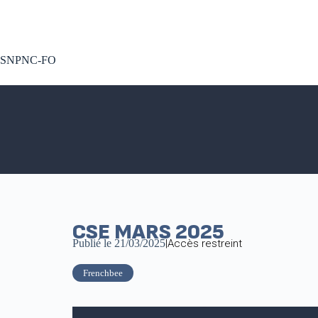
A voté !
SNPNC-FO
CSE MARS 2025
Publié le
21/03/2025
|
Accès restreint
Frenchbee