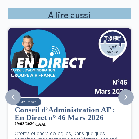
À lire aussi
SNPNC
AF :
8 mars : journée internationa
6
des droits des femmes
07/03/2026
DANS L’AÉRIEN COMME AILLEURS, CE N’EST
s
UNE FÊTE,C’EST UNE JOURNÉE DE LUTTE P