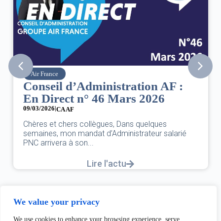
Air France
Conseil d’Administration AF :
En Direct n° 46 Mars 2026
09/03/2026
|
0
CA AF
Chères et chers collègues, Dans quelques
semaines, mon mandat d’Administrateur salarié
PNC arrivera à son...
Lire l'actu
We value your privacy
We use cookies to enhance your browsing experience, serve