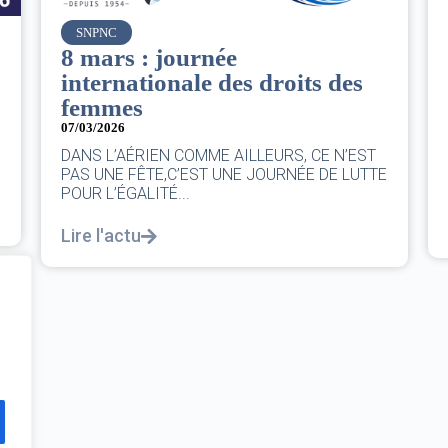
Air France
rnée
Le Conseil d’admi
e des droits des
du groupe AF : Qu
Comment ?
06/03/2026
|
CA AF
MME AILLEURS, CE N’EST
Le Conseil, ce sont 11 person
ST UNE JOURNÉE DE LUTTE
au moins une fois chaque tri
Lire l'actu