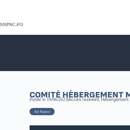
A voté !
SNPNC-FO
COMITÉ HÉBERGEMENT M
Publié le
19/06/2023
|
Accès restreint
,
Hébergement 
Air France