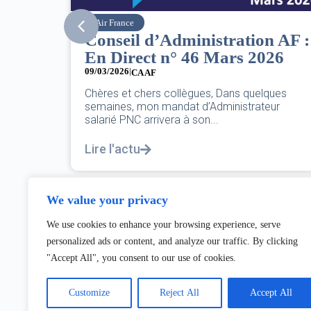
SNPNC
l d’Administration AF :
8 mars : jou
ect n° 46 Mars 2026
international
femmes
A AF
07/03/2026
chers collègues, Dans quelques
mon mandat d’Administrateur
DANS L’AÉRIEN CO
 arrivera à son...
PAS UNE FÊTE,C’E
POUR L’ÉGALITÉ...
u
Lire l'actu
We value your privacy
We use cookies to enhance your browsing experience, serve
personalized ads or content, and analyze our traffic. By clicking
"Accept All", you consent to our use of cookies.
Customize
Reject All
Accept All