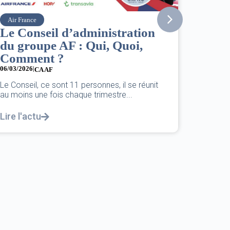
Vueling
Point info situation Mo
nistration
Orient
i, Quoi,
02/03/2026
|
ACCÈS RESTREINT
Point d’information sur la situation a
Orient au 2 mars 2026 – Votre sécuri
nes, il se réunit
notre...
mestre...
Lire l'actu