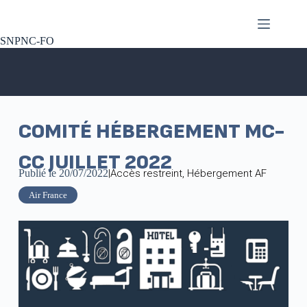
SNPNC-FO
COMITÉ HÉBERGEMENT MC-
CC JUILLET 2022
Publié le
20/07/2022
|
Accès restreint
,
Hébergement AF
Air France