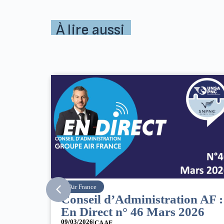
À lire aussi
SNPNC
tration AF :
8 mars : journée
ars 2026
internationale des droits