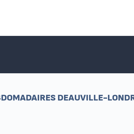
Accueil SNPNC-FO
ACTUALITÉS DU SNPNC-FO
Adhé
EBDOMADAIRES DEAUVILLE-LONDR