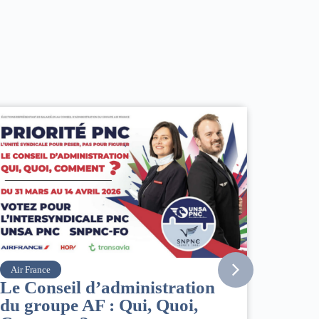
Vueling
Point info situation Moyen-
Orient
02/03/2026
|
ACCÈS RESTREINT