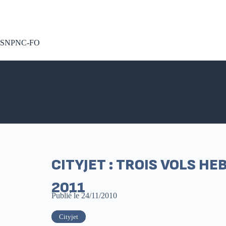
A voté !
SNPNC-FO
CITYJET : TROIS VOLS H
2011
Publié le
24/11/2010
Cityjet