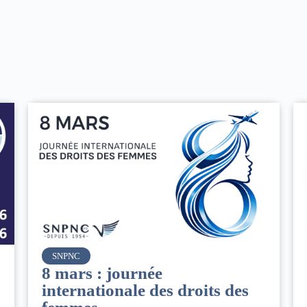
Air France
Le Conseil d’administration
 des
du groupe AF : Qui, Quoi,