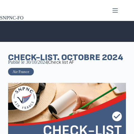
SNPNC-FO
CHECK-LIST. OCTOBRE 2024
Publié le
30/10/2024
|
Check list AF
Air France