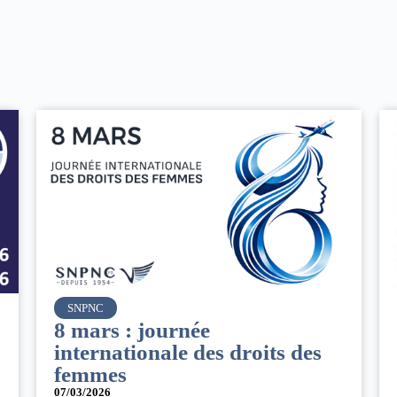
Air France
Le Conseil d’administration
s
du groupe AF : Qui, Quoi,
Comment ?
06/03/2026
|