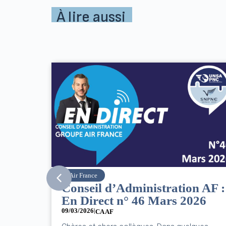
À lire aussi
SNPNC
ion AF :
8 mars : journée
 2026
internationale des droits de
femmes
07/03/2026