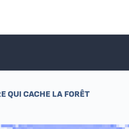
Accueil SNPNC-FO
ACTUALITÉS DU SNPNC-FO
Adhé
E QUI CACHE LA FORÊT