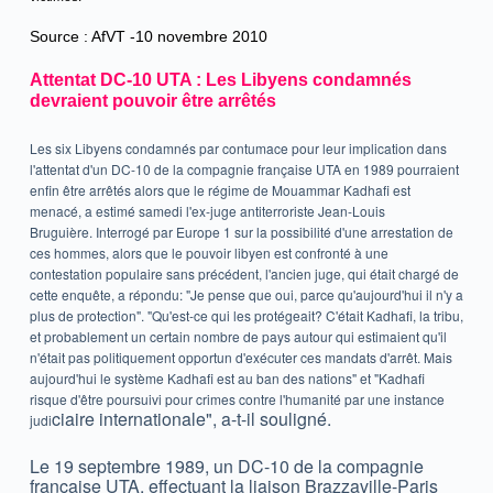
Source : AfVT -10 novembre 2010
Attentat DC-10 UTA : Les Libyens condamnés
devraient pouvoir être arrêtés
Les six Libyens condamnés par contumace pour leur implication dans
l'attentat d'un DC-10 de la compagnie française UTA en 1989 pourraient
enfin être arrêtés alors que le régime de Mouammar Kadhafi est
menacé, a estimé samedi l'ex-juge antiterroriste Jean-Louis
Bruguière. Interrogé par Europe 1 sur la possibilité d'une arrestation de
ces hommes, alors que le pouvoir libyen est confronté à une
contestation populaire sans précédent, l'ancien juge, qui était chargé de
cette enquête, a répondu: "Je pense que oui, parce qu'aujourd'hui il n'y a
plus de protection". "Qu'est-ce qui les protégeait? C'était Kadhafi, la tribu,
et probablement un certain nombre de pays autour qui estimaient qu'il
n'était pas politiquement opportun d'exécuter ces mandats d'arrêt. Mais
aujourd'hui le système Kadhafi est au ban des nations" et "Kadhafi
risque d'être poursuivi pour crimes contre l'humanité par une instance
ciaire internationale", a-t-il souligné.
judi
Le 19 septembre 1989, un DC-10 de la compagnie
française UTA, effectuant la liaison Brazzaville-Paris