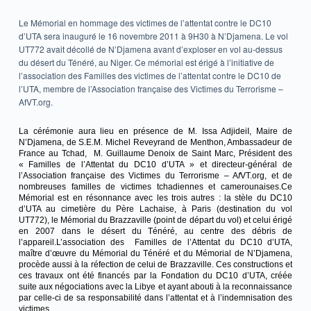
Le Mémorial en hommage des victimes de l’attentat contre le DC10
d’UTA sera inauguré le 16 novembre 2011 à 9H30 à N’Djamena. Le vol
UT772 avait décollé de N’Djamena avant d’exploser en vol au-dessus
du désert du Ténéré, au Niger. Ce mémorial est érigé à l’initiative de
l’association des Familles des victimes de l’attentat contre le DC10 de
l’UTA, membre de l’Association française des Victimes du Terrorisme –
AfVT.org.
La cérémonie aura lieu en présence de M. Issa AdjideiI, Maire de
N’Djamena, de S.E.M. Michel Reveyrand de Menthon, Ambassadeur de
France au Tchad, M. Guillaume Denoix de Saint Marc, Président des
« Familles de l’Attentat du DC10 d’UTA » et directeur-général de
l’Association française des Victimes du Terrorisme – A
f
VT.org, et de
nombreuses familles de victimes tchadiennes et camerounaises.Ce
Mémorial est en résonnance avec les trois autres : la stèle du DC10
d’UTA au cimetière du Père Lachaise, à Paris (destination du vol
UT772), le Mémorial du Brazzaville (point de départ du vol) et celui érigé
en 2007 dans le désert du Ténéré, au centre des débris de
l’appareil.L’association des Familles de l’Attentat du DC10 d’UTA,
maître d’œuvre du Mémorial du Ténéré et du Mémorial de N’Djamena,
procède aussi à la réfection de celui de Brazzaville. Ces constructions et
ces travaux ont été financés par la Fondation du DC10 d’UTA, créée
suite aux négociations avec la Libye et ayant abouti à la reconnaissance
par celle-ci de sa responsabilité dans l’attentat et à l’indemnisation des
victimes.