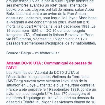
groupe d'Abou Nidal a par la suite liquidé nombre de
ses membres ayant eu un rôle" dans l'attentat de
Lockerbie. Les Libyens ont fait de même, selon Abou
Bakr. L'attentat contre un avion de la Pan Am au-
dessus de Lockerbie, pour lequel le Libyen Abdelbaset
al-Megrahi a été condamné en 2001, avait fait 270
morts, la plupart Américains, le 21 décembre 1988. Le
19 septembre 1989, un DC-10 de la compagnie
française UTA, effectuant la liaison Brazzaville-Paris
via N'Djamena, s'écrasait au Niger, tuant les 170
passagers et membres d'équipage, de 17 nationalités.
Source : Belga – 25 février 2011
Attentat DC-10 UTA : Communiqué de presse de
l'AfVT
Les Familles de l'Attentat du DC10 d'UTA et
l'Association française des Victimes du Terrorisme
(AfVT.org) suivent avec attention l'évolution de la
situation en Libye.L'attentat le plus meurtrier contre la
France a été perpétré le 19 septembre 1989, contre un
avion de la compagnie UTA. Les 170 passagers et
membres d'équipage ont trouvé la mort au dessus du
désert du Ténéré, au Niger. Les victimes étaient de 18