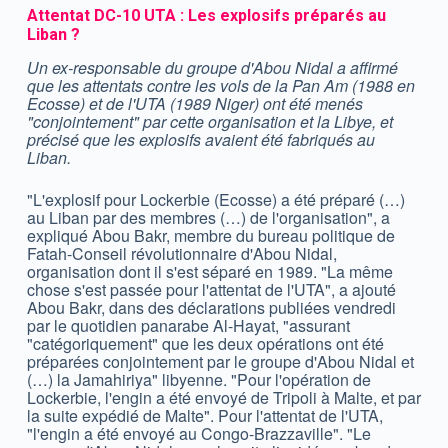
Attentat DC-10 UTA : Les explosifs préparés au
Liban ?
Un ex-responsable du groupe d'Abou Nidal a affirmé
que les attentats contre les vols de la Pan Am (1988 en
Ecosse) et de l'UTA (1989 Niger) ont été menés
"conjointement" par cette organisation et la Libye, et
précisé que les explosifs avaient été fabriqués au
Liban.
"L'explosif pour Lockerbie (Ecosse) a été préparé (…)
au Liban par des membres (…) de l'organisation", a
expliqué Abou Bakr, membre du bureau politique de
Fatah-Conseil révolutionnaire d'Abou Nidal,
organisation dont il s'est séparé en 1989. "La même
chose s'est passée pour l'attentat de l'UTA", a ajouté
Abou Bakr, dans des déclarations publiées vendredi
par le quotidien panarabe Al-Hayat, "assurant
"catégoriquement" que les deux opérations ont été
préparées conjointement par le groupe d'Abou Nidal et
(…) la Jamahiriya" libyenne. "Pour l'opération de
Lockerbie, l'engin a été envoyé de Tripoli à Malte, et par
la suite expédié de Malte". Pour l'attentat de l'UTA,
"l'engin a été envoyé au Congo-Brazzaville". "Le