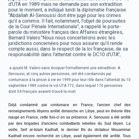
d'UTA en 1989 mais ne demande pas son extradition
pour le moment, a indiqué lundi la diplomatie française.
"Abdallah Al-Senoussi doit être jugé pour les crimes
qu'il a commis. Il fait, notamment, l'objet de poursuites
de la Cour Pénale Internationale", a rappelé le porte-
parole du ministère français des Affaires étrangères,
Bernard Valero."Nous nous concerterons avec les
juridictions concernées pour nous assurer qu'il rende
compte aussi, dans le respect de la loi française, de sa
responsabilité dans l'attentat contre le DC10 d'UTA",
a ajouté M. Valero sans évoquer formellement une extradition. A.
Senoussi, et cinq autres personnes, ont été condamnés par
contumace à la prison à vie en 1999 pour leur rôle dans l'attentat du 10
septembre 1989 contre le vol UTA 772, dans lequel 170 personnes
dont 54 Français avaient trouvé la mort.
Déjà condamné par contumace en France, l'ancien chef des
renseignements libyens arrêté dimanche en Libye, peut en théorie être
rejugé en France, cette fois-ci en sa présence. A. Senoussi a été arrêté
par des brigades d'anciens combattants rebelles du Sud libyen. La
veille, Seif al-Islam Kadhafi, le dernier fils du dictateur Mouammar
Kadhafi encore recherché en Libye, avait également été arrêté. Tous