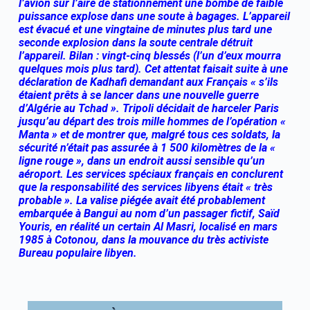
l’avion sur l’aire de stationnement une bombe de faible
puissance explose dans une soute à bagages. L’appareil
est évacué et une vingtaine de minutes plus tard une
seconde explosion dans la soute centrale détruit
l’appareil. Bilan : vingt-cinq blessés (l’un d’eux mourra
quelques mois plus tard). Cet attentat faisait suite à une
déclaration de Kadhafi demandant aux Français « s’ils
étaient prêts à se lancer dans une nouvelle guerre
d’Algérie au Tchad ». Tripoli décidait de harceler Paris
jusqu’au départ des trois mille hommes de l’opération «
Manta » et de montrer que, malgré tous ces soldats, la
sécurité n’était pas assurée à 1 500 kilomètres de la «
ligne rouge », dans un endroit aussi sensible qu’un
aéroport. Les services spéciaux français en conclurent
que la responsabilité des services libyens était « très
probable ». La valise piégée avait été probablement
embarquée à Bangui au nom d’un passager fictif, Saïd
Youris, en réalité un certain Al Masri, localisé en mars
1985 à Cotonou, dans la mouvance du très activiste
Bureau populaire libyen.