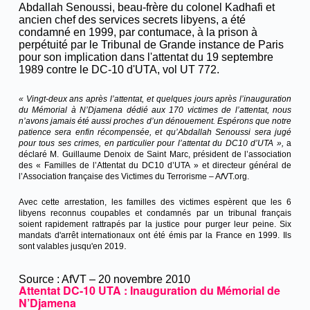
Abdallah Senoussi, beau-frère du colonel Kadhafi et
ancien chef des services secrets libyens, a été
condamné en 1999, par contumace, à la prison à
perpétuité par le Tribunal de Grande instance de Paris
pour son implication dans l'attentat du 19 septembre
1989 contre le DC-10 d'UTA, vol UT 772.
« Vingt-deux ans après l’attentat, et quelques jours après l’inauguration
du Mémorial à N’Djamena dédié aux 170 victimes de l’attentat, nous
n’avons jamais été aussi proches d’un dénouement. Espérons que notre
patience sera enfin récompensée, et qu’Abdallah Senoussi sera jugé
pour tous ses crimes, en particulier pour l’attentat du DC10 d’UTA »,
a
déclaré M. Guillaume Denoix de Saint Marc, président de l’association
des « Familles de l’Attentat du DC10 d’UTA » et directeur général de
l’Association française des Victimes du Terrorisme – A
f
VT.org.
Avec cette arrestation, les familles des victimes espèrent que les 6
libyens reconnus coupables et condamnés par un tribunal français
soient rapidement rattrapés par la justice pour purger leur peine. Six
mandats d'arrêt internationaux ont été émis par la France en 1999. Ils
.
sont valables jusqu'en 2019
Source : AfVT – 20 novembre 2010
Attentat DC-10 UTA : Inauguration du Mémorial de
N’Djamena