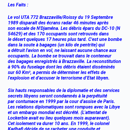
Les Faits :
Le vol UTA 772 Brazzaville/Roissy du 19 Septembre
1989 disparaît des écrans radar 46 minutes après
son escale de N'Djaména. Les débris épars du DC-10 (N
54629) et des 170 occupants sont retrouvés dans
le désert quelques 17 heures plus tard. C'est une bombe
dans la soute à bagages (un kilo de pentrite) qui
a détruit l'avion en vol, ne laissant aucune chance aux
occupants. La bombe se trouvait dans le conteneur
des bagages enregistrés à Brazzaville. La reconstitution
à 90% du fuselage dont les débris étaient disséminés
sur 60 Km², a permis de déterminer les effets de
l'explosion et d'accuser le terrorisme d’Etat libyen.
Six hauts responsables de la diplomatie et des services
secrets libyens seront condamnés à la perpétuité
par contumace en 1999 par la cour d'assise de Paris.
Les relations diplomatiques sont rompues avec la Libye
et un embargo mondial est décrété. (L'attentat de
Lockerbie avait eu lieu quelques mois auparavant).
Cet isolement va durer 10 ans. En 1999, le colonel
Kadhafi décide de se racheter une conduite et