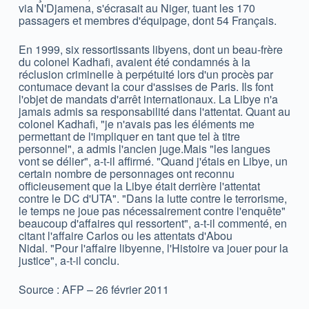
via N'Djamena, s'écrasait au Niger, tuant les 170
passagers et membres d'équipage, dont 54 Français.
En 1999, six ressortissants libyens, dont un beau-frère
du colonel Kadhafi, avaient été condamnés à la
réclusion criminelle à perpétuité lors d'un procès par
contumace devant la cour d'assises de Paris. Ils font
l'objet de mandats d'arrêt internationaux. La Libye n'a
jamais admis sa responsabilité dans l'attentat. Quant au
colonel Kadhafi, "je n'avais pas les éléments me
permettant de l'impliquer en tant que tel à titre
personnel", a admis l'ancien juge.Mais "les langues
vont se délier", a-t-il affirmé. "Quand j'étais en Libye, un
certain nombre de personnages ont reconnu
officieusement que la Libye était derrière l'attentat
contre le DC d'UTA". "Dans la lutte contre le terrorisme,
le temps ne joue pas nécessairement contre l'enquête"
beaucoup d'affaires qui ressortent", a-t-il commenté, en
citant l'affaire Carlos ou les attentats d'Abou
Nidal. "Pour l'affaire libyenne, l'Histoire va jouer pour la
justice", a-t-il conclu.
Source : AFP – 26 février 2011