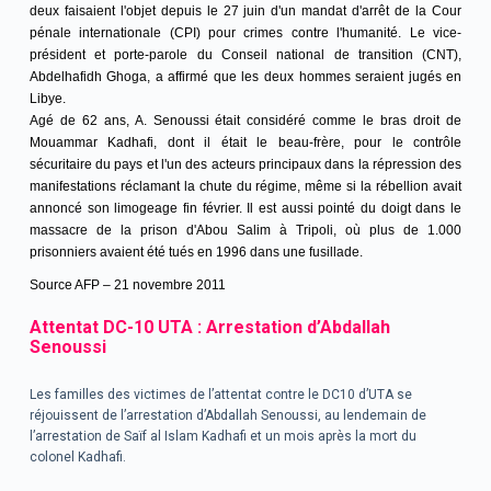
deux faisaient l'objet depuis le 27 juin d'un mandat d'arrêt de la Cour
pénale internationale (CPI) pour crimes contre l'humanité. Le vice-
président et porte-parole du Conseil national de transition (CNT),
Abdelhafidh Ghoga, a affirmé que les deux hommes seraient jugés en
Libye.
Agé de 62 ans, A. Senoussi était considéré comme le bras droit de
Mouammar Kadhafi, dont il était le beau-frère, pour le contrôle
sécuritaire du pays et l'un des acteurs principaux dans la répression des
manifestations réclamant la chute du régime, même si la rébellion avait
annoncé son limogeage fin février. Il est aussi pointé du doigt dans le
massacre de la prison d'Abou Salim à Tripoli, où plus de 1.000
prisonniers avaient été tués en 1996 dans une fusillade.
Source AFP – 21 novembre 2011
Attentat DC-10 UTA : Arrestation d’Abdallah
Senoussi
Les familles des victimes de l’attentat contre le DC10 d’UTA se
réjouissent de l’arrestation d’Abdallah Senoussi, au lendemain de
l’arrestation de Saïf al Islam Kadhafi et un mois après la mort du
colonel Kadhafi.