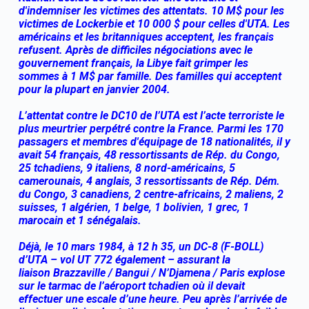
d'indemniser les victimes des attentats. 10 M$ pour les
victimes de Lockerbie et 10 000 $ pour celles d'UTA. Les
américains et les britanniques acceptent, les français
refusent. Après de difficiles négociations avec le
gouvernement français, la Libye fait grimper les
sommes à 1 M$ par famille. Des familles qui acceptent
pour la plupart en janvier 2004.
L’attentat contre le DC10 de l’UTA est l’acte terroriste le
plus meurtrier perpétré contre la France. Parmi les 170
passagers et membres d'équipage de 18 nationalités, il y
avait 54 français, 48 ressortissants de Rép. du Congo,
25 tchadiens, 9 italiens, 8 nord-américains, 5
camerounais, 4 anglais, 3 ressortissants de Rép. Dém.
du Congo, 3 canadiens, 2 centre-africains, 2 maliens, 2
suisses, 1 algérien, 1 belge, 1 bolivien, 1 grec, 1
marocain et 1 sénégalais.
Déjà, le 10 mars 1984, à 12 h 35, un DC-8 (F-BOLL)
d’UTA – vol UT 772 également – assurant la
liaison Brazzaville / Bangui / N’Djamena / Paris explose
sur le tarmac de l’aéroport tchadien où il devait
effectuer une escale d’une heure. Peu après l’arrivée de