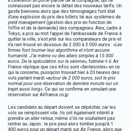
à
Libération
un porte-parole de la compagnie, qui ne
connaissait pas encore le détail des nouveaux tarifs. Un
geste bienvenu alors que des témoignages font état
d’une explosion du prix des billets lié aux systèmes de
yield management
(gestion des prix en fonction de
l’offre et de la demande) des compagnies. Alex, cadre à
Tokyo, a pris au mot l’appel de l’ambassade de France à
quitter la ville, s’est jeté sur les comparateurs de prix et
n’a rien trouvé en dessous de 2 000 à 3 000 euros :
«Les
firmes font tourner leur algorithme et n’ont aucune
humanité. J’ai même vu des allers simples à 15 000
euros. De la spéculation sur le séisme»,
fulmine-t-il. Air
France réplique que ces infos sont
«fantaisistes»
en ce
qui la concerne, puisqu’on trouvait hier à 20 heures des
vols partant mardi
«autour de 2 000 euros, soit le prix
normal pour une réservation de dernière minute sur un
trajet aussi long».
Ce qui se confirme en simulant une
réservation sur Airfrance.co.jp.
Les candidats au départ doivent se dépêcher, car les
vols se remplissent vite. Ils ont également intérêt à
prendre un aller-retour, même s’ils ne souhaitent pas
rentrer au Japon : le prix peut alors tomber jusqu’à 1
400 euros pour un départ mardi sur Air France, alors que