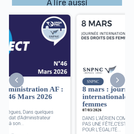
À lire aussi
SNPNC
8 mars : journée
internationale des droits des
femmes
07/03/2026
DANS L’AÉRIEN COMME AILLEURS, CE N’EST
PAS UNE FÊTE,C’EST UNE JOURNÉE DE LUTTE
POUR L’ÉGALITÉ...