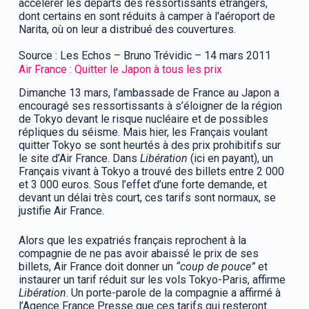
accélérer les départs des ressortissants étrangers,
dont certains en sont réduits à camper à l'aéroport de
Narita, où on leur a distribué des couvertures.
Source : Les Echos – Bruno Trévidic – 14 mars 2011
Air France : Quitter le Japon à tous les prix
Dimanche 13 mars, l’ambassade de France au Japon a
encouragé ses ressortissants à s’éloigner de la région
de Tokyo devant le risque nucléaire et de possibles
répliques du séisme. Mais hier, les Français voulant
quitter Tokyo se sont heurtés à des prix prohibitifs sur
le site d’Air France. Dans
Libération
(ici en payant), un
Français vivant à Tokyo a trouvé des billets entre 2 000
et 3 000 euros. Sous l’effet d’une forte demande, et
devant un délai très court, ces tarifs sont normaux, se
justifie Air France.
Alors que les expatriés français reprochent à la
compagnie de ne pas avoir abaissé le prix de ses
billets, Air France doit donner un
“coup de pouce”
et
instaurer un tarif réduit sur les vols Tokyo-Paris, affirme
Libération
. Un porte-parole de la compagnie a affirmé à
l’Agence France Presse que ces tarifs qui resteront