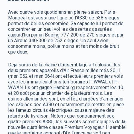
Avec quatre vols quotidiens en pleine saison, Paris-
Montréal est aussi une ligne où l'A380 de 538 sièges
permet de belles économies. Sa capacité lui permet de
concentrer en un seul vol les dessertes assurées
aujourd'hui par un Boeing 777-200 de 270 sièges et par
un Airbus 340-300 de 252 sièges. Un seul avion
consomme moins, pollue moins et fait moins de bruit
que deux.
Déjà sortis de la chaîne d'assemblage à Toulouse, les
deux premiers appareils d'Air France millésimés 2011
(msn 052 et msn 064) ont effectué leurs premiers vols
avec les immatriculations temporaires F-WWAL et F-
WWAN. Ils ont gagné Hambourg respectivement les 10
et 28 août pour un chantier de plusieurs mois. Les
usines allemandes sont, en effet, chargées d'aménager
les cabines des A380 et notamment de mettre en place
les fameux circuits électriques, cause majeure des
retards de livraison. Notons que, contrairement aux
quatre premiers A380, les suivants seront équipés de la
nouvelle quatrième classe Premium Voyageur. Il semble
que le septième appareil d'Air France ne soit pas