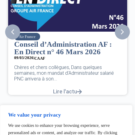
Air France
S
Conseil d’Administration AF :
8 
En Direct n° 46 Mars 2026
de
09/03/2026
|
07/
CA AF
DAN
Chères et chers collègues, Dans quelques
UNE
semaines, mon mandat d’Administrateur salarié
L’É
PNC arrivera à son...
Lire l'actu
We value your privacy
We use cookies to enhance your browsing experience, serve
personalized ads or content, and analyze our traffic. By clicking