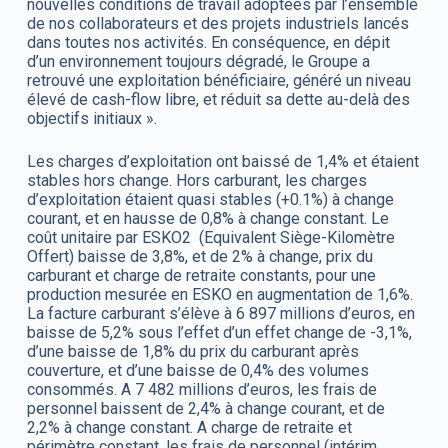
nouvelles conditions de travail adoptées par l’ensemble
de nos collaborateurs et des projets industriels lancés
dans toutes nos activités. En conséquence, en dépit
d’un environnement toujours dégradé, le Groupe a
retrouvé une exploitation bénéficiaire, généré un niveau
élevé de cash-flow libre, et réduit sa dette au-delà des
objectifs initiaux ».
Les charges d’exploitation ont baissé de 1,4% et étaient
stables hors change. Hors carburant, les charges
d’exploitation étaient quasi stables (+0.1%) à change
courant, et en hausse de 0,8% à change constant. Le
coût unitaire par ESKO2 (Equivalent Siège-Kilomètre
Offert) baisse de 3,8%, et de 2% à change, prix du
carburant et charge de retraite constants, pour une
production mesurée en ESKO en augmentation de 1,6%.
La facture carburant s’élève à 6 897 millions d’euros, en
baisse de 5,2% sous l’effet d’un effet change de -3,1%,
d’une baisse de 1,8% du prix du carburant après
couverture, et d’une baisse de 0,4% des volumes
consommés. A 7 482 millions d’euros, les frais de
personnel baissent de 2,4% à change courant, et de
2,2% à change constant. A charge de retraite et
périmètre constant, les frais de personnel (intérim