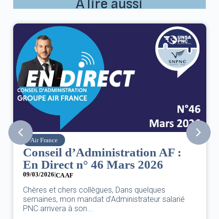
À lire aussi
SNPNC
on AF :
8 mars : journée internati
026
des droits des femmes
07/03/2026
DANS L’AÉRIEN COMME AILLEURS, CE N
lques
UNE FÊTE,C’EST UNE JOURNÉE DE LUTT
eur salarié
L’ÉGALITÉ...