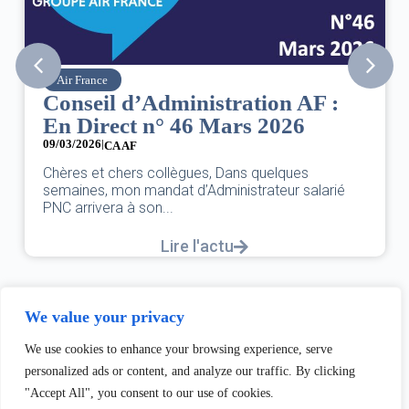
SNPNC
’Administration AF :
8 mars : jour
 n° 46 Mars 2026
des droits d
07/03/2026
DANS L’AÉRIEN CO
s collègues, Dans quelques
UNE FÊTE,C’EST U
mandat d’Administrateur salarié
L’ÉGALITÉ...
son...
L
Lire l'actu
We value your privacy
We use cookies to enhance your browsing experience, serve
personalized ads or content, and analyze our traffic. By clicking
"Accept All", you consent to our use of cookies.