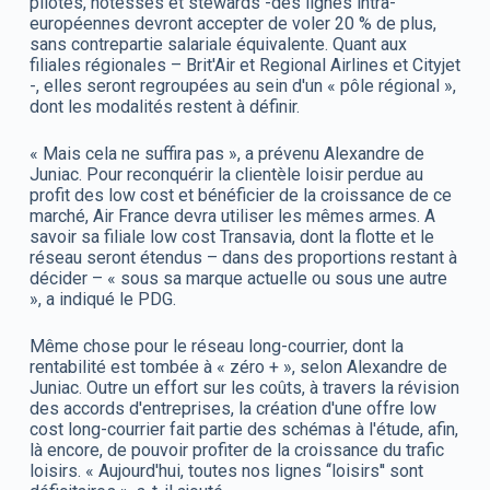
pilotes, hôtesses et stewards -des lignes intra-
européennes devront accepter de voler 20 % de plus,
sans contrepartie salariale équivalente. Quant aux
filiales régionales – Brit'Air et Regional Airlines et Cityjet
-, elles seront regroupées au sein d'un « pôle régional »,
dont les modalités restent à définir.
« Mais cela ne suffira pas », a prévenu Alexandre de
Juniac. Pour reconquérir la clientèle loisir perdue au
profit des low cost et bénéficier de la croissance de ce
marché, Air France devra utiliser les mêmes armes. A
savoir sa filiale low cost Transavia, dont la flotte et le
réseau seront étendus – dans des proportions restant à
décider – « sous sa marque actuelle ou sous une autre
», a indiqué le PDG.
Même chose pour le réseau long-courrier, dont la
rentabilité est tombée à « zéro + », selon Alexandre de
Juniac. Outre un effort sur les coûts, à travers la révision
des accords d'entreprises, la création d'une offre low
cost long-courrier fait partie des schémas à l'étude, afin,
là encore, de pouvoir profiter de la croissance du trafic
loisirs. « Aujourd'hui, toutes nos lignes ‘‘loisirs'' sont