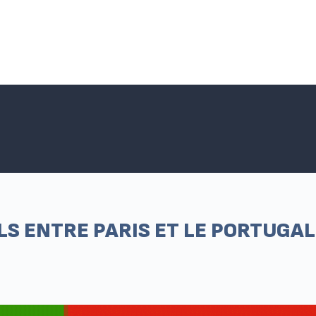
Accueil SNPNC-FO
ACTUALITÉS DU SNPNC-FO
Adhé
OLS ENTRE PARIS ET LE PORTUGAL