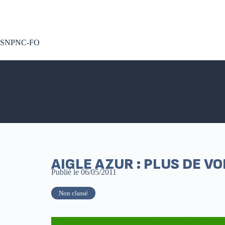
A voté !
SNPNC-FO
AIGLE AZUR : PLUS DE V
Publié le
06/05/2011
Non classé