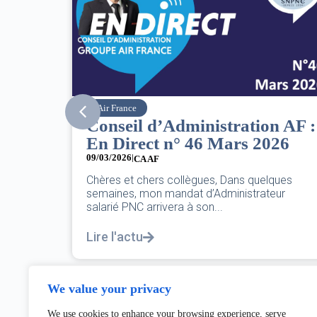
SNPNC
n AF :
8 mars : journée
26
internationale des droits des
femmes
07/03/2026
ques
eur
DANS L’AÉRIEN COMME AILLEURS, CE N’EST
PAS UNE FÊTE,C’EST UNE JOURNÉE DE LUTTE
POUR L’ÉGALITÉ...
Lire l'actu
We value your privacy
We use cookies to enhance your browsing experience, serve