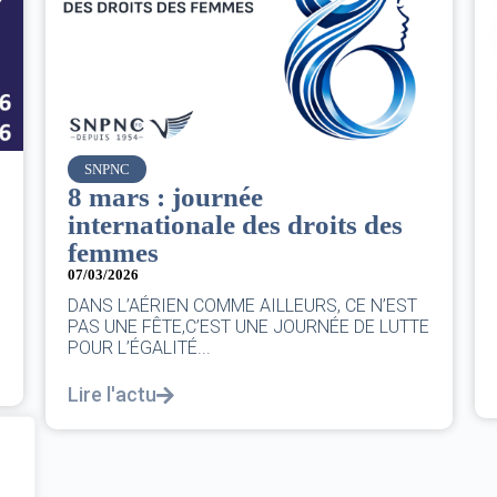
Air France
Le Conseil d’administration
du groupe AF : Qui, Quoi,
Comment ?
06/03/2026
|
CA AF
Le Conseil, ce sont 11 personnes, il se réunit
au moins une fois chaque trimestre...
Lire l'actu